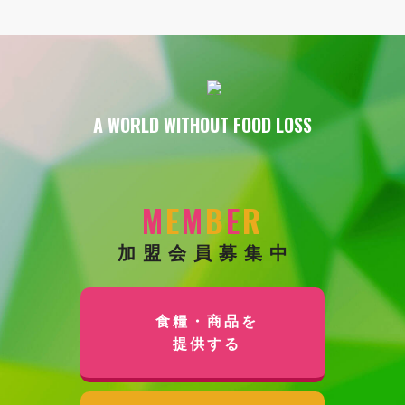
A WORLD WITHOUT FOOD LOSS
M
E
M
B
E
R
加盟会員募集中
食糧・商品を
提供する